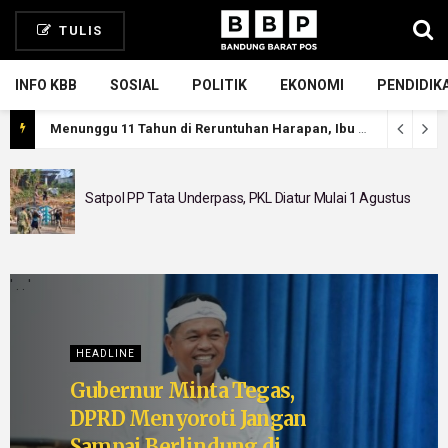
TULIS
INFO KBB
SOSIAL
POLITIK
EKONOMI
PENDIDIK
Menunggu 11 Tahun di Reruntuhan Harapan, Ibu Anisa Masih Bermimpi Pulang ke Rumahnya
Satpol PP Tata Underpass, PKL Diatur Mulai 1 Agustus
' .
. '
HEADLINE
Gubernur Minta Tegas,
DPRD Menyoroti Jangan
Sampai Berlindung di