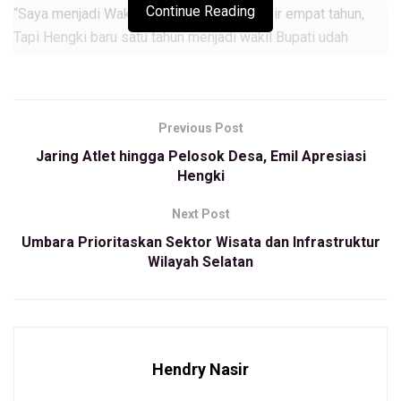
Continue Reading
“Saya menjadi Wakil Walikota sudah hampir empat tahun,
Tapi Hengki baru satu tahun menjadi wakil Bupati udah
dibilang sukses sekaligus pemimpin milenial yang dekat
dengan Masyrakat” ujar Sigit Purnomo ketika di temui
wartawan. Minggu (8/3/2020).
Previous Post
Masih kata Sigit, HK Cup ini menjadi bukti keseriusan
Jaring Atlet hingga Pelosok Desa, Emil Apresiasi
pemerintan Daerah KBB untuk menjaring Atlet-atlet dari
Hengki
tingkat Desa
Next Post
“Mungkin nanti kami akan mencoba ide seperti ini menjaring
Umbara Prioritaskan Sektor Wisata dan Infrastruktur
atlet-atlet di palu membuat Pasha Cup” kata sigit purnomo
Wilayah Selatan
sambil tersenyum
Selain itu kata sigit, Bandung Barat itu terkenal dengan
destinasi Wisatanya serta udaranya sejuk dan hijau. beda
dengan kota palu, kalu disana Subtropis cuacanya panas.
Hendry Nasir
“Hari ini bukti keseriusan saya datang kesini ingin bekerja