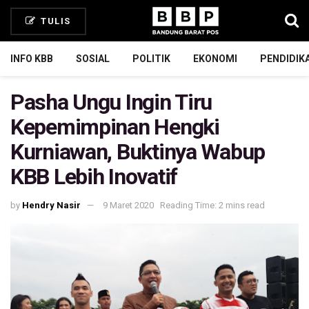
TULIS
INFO KBB
SOSIAL
POLITIK
EKONOMI
PENDIDIK
Pasha Ungu Ingin Tiru
Kepemimpinan Hengki
Kurniawan, Buktinya Wabup
KBB Lebih Inovatif
by
Hendry Nasir
9 Maret 2020
Reading Time: 2 mins read