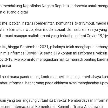
minfo mendukung Kepolisian Negara Republik Indonesia untuk men
di ruang digital.
 melibatkan instansi pemerintah, komunitas akar rumput, media k
imalkan situs web, akun media sosial, dan saluran lainnya yang 
formasi maupun malinformasi yang terkait pandemi Covid-19,” je
tu, hingga September 2021, pihaknya telah menghapus sebanya
ten misinformasi Covid-19; serta 319 konten misinformasi vaksin
ovid-19, Menkominfo menegaskan hal itu menjadi penting kare
 benar.
l saat masa pandemi ini, konten seperti itu sangat berbahaya k
ber informasi benar, yang pada akhirnya akan menghambat upay
n yang berlangsung virtual itu Direktur Pemberdayaan Informat
agaan Internasional Kementerian Kominfo, Triana Anugrawati.