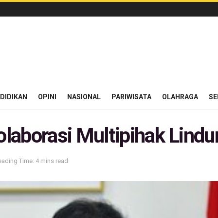
DIDIKAN
OPINI
NASIONAL
PARIWISATA
OLAHRAGA
SE
laborasi Multipihak Lindu
eading Time: 4 mins read