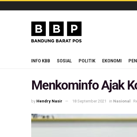
INFO KBB
SOSIAL
POLITIK
EKONOMI
PEN
Menkominfo Ajak Ko
by
Hendry Nasir
18 September 2021
in
Nasional
R