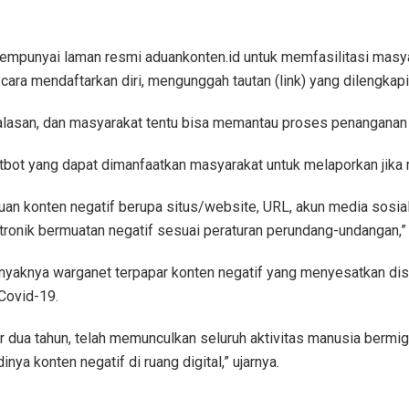
empunyai laman resmi aduankonten.id untuk memfasilitasi masy
ra mendaftarkan diri, mengunggah tautan (link) yang dilengkapi
i alasan, dan masyarakat tentu bisa memantau proses penanganan 
atbot yang dapat dimanfaatkan masyarakat untuk melaporkan jika 
an konten negatif berupa situs/website, URL, akun media sosial
ktronik bermuatan negatif sesuai peraturan perundang-undangan,”
nyaknya warganet terpapar konten negatif yang menyesatkan di
Covid-19.
dua tahun, telah memunculkan seluruh aktivitas manusia bermigra
nya konten negatif di ruang digital,” ujarnya.