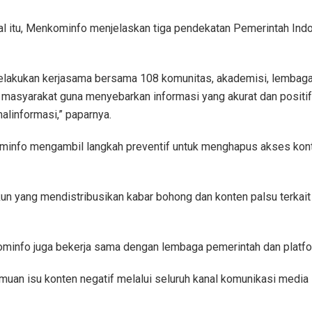
al itu, Menkominfo menjelaskan tiga pendekatan Pemerintah Indo
 melakukan kerjasama bersama 108 komunitas, akademisi, lemba
ik masyarakat guna menyebarkan informasi yang akurat dan positi
malinformasi,” paparnya.
minfo mengambil langkah preventif untuk menghapus akses konte
un yang mendistribusikan kabar bohong dan konten palsu terkait C
ominfo juga bekerja sama dengan lembaga pemerintah dan platfo
emuan isu konten negatif melalui seluruh kanal komunikasi media 