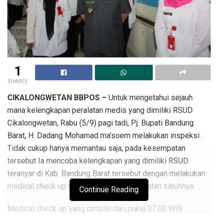
1
SHARES
CIKALONGWETAN BBPOS –
Untuk mengetahui sejauh
mana kelengkapan peralatan medis yang dimiliki RSUD
Cikalongwetan, Rabu (5/9) pagi tadi, Pj. Bupati Bandung
Barat, H. Dadang Mohamad ma’soem melakukan inspeksi .
Tidak cukup hanya memantau saja, pada kesempatan
tersebut Ia mencoba kelengkapan yang dimiliki RSUD
teranyar di Kab. Bandung Barat tersebut dengan melakukan
medical check up terhadap kondisi kesehatan tubuhnya.
Continue Reading
Medical check up yang dimulai dari pukul 07.00 WIB