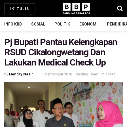
TULIS
INFO KBB
SOSIAL
POLITIK
EKONOMI
PENDIDIK
Pj Bupati Pantau Kelengkapan
RSUD Cikalongwetang Dan
Lakukan Medical Check Up
by
Hendry Nasir
5 September 2018
Reading Time: 1 min read