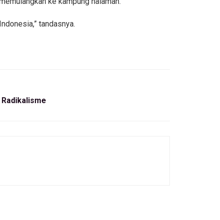
u memulangkan ke kampung halaman.
Indonesia,” tandasnya.
 Radikalisme