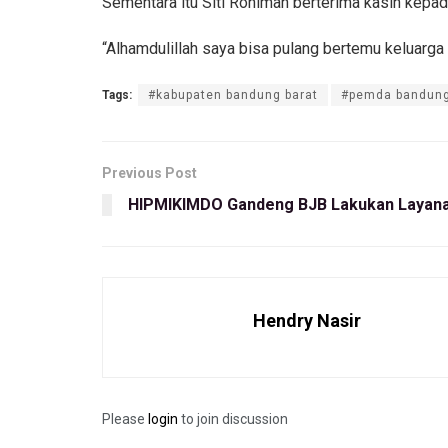
Sementara itu Siti Rohimah berterima kasih ke
“Alhamdulillah saya bisa pulang bertemu keluarga
Tags:
#kabupaten bandung barat
#pemda bandung
Previous Post
HIPMIKIMDO Gandeng BJB Lakukan Layan
Hendry Nasir
Please
login
to join discussion