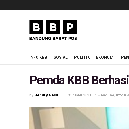
INFO KBB
SOSIAL
POLITIK
EKONOMI
PEN
Pemda KBB Berhasil
by
Hendry Nasir
31 Maret 2021
in
Headline
,
Info K