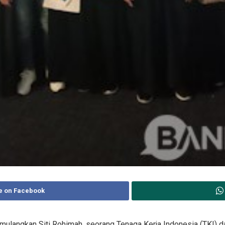
e on Facebook
angkan Siti Rohimah, seorang Tenaga Kerja Indonesia (TKI) dar