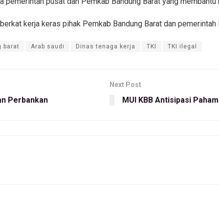
pada pemerintah pusat dan Pemkab Bandung Barat yang membant
 berkat kerja keras pihak Pemkab Bandung Barat dan pemerintah 
 barat
Arab saudi
Dinas tenaga kerja
TKI
TKI ilegal
Next Post
an Perbankan
MUI KBB Antisipasi Paham