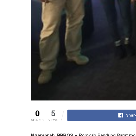
0
5
Shar
SHARES
VIEWS
Ngamprah, BBPOS –
Pemkab Bandung Barat memul