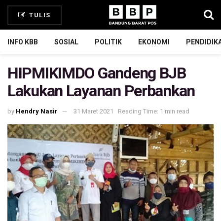
TULIS
INFO KBB
SOSIAL
POLITIK
EKONOMI
PENDIDIK
HIPMIKIMDO Gandeng BJB
Lakukan Layanan Perbankan
by
Hendry Nasir
31 Maret 2021
Reading Time: 1 min read