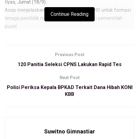
Ilyas, Jumat (18/9).
Asep menjelaskan, setiap tahun kuota CPNS untuk formasi
Continue Reading
tenaga pendidik memang selalu minim dari pemerintah
pusat.
“Kouta CPNS kita 318 formasi, 100 untuk tenaga pendidik
dan sisanya tenaga kesehatan dan beberapa perangkat
Previous Post
daerah lainnya,” ujar Asep.
120 Panitia Seleksi CPNS Lakukan Rapid Tes
Berdasarkan data BPKSDM KBB, Asep menyebut standar
tenaga pengajar di Bandung Barat seharusnya mencapai
Next Post
7000. Namun real di lapangan hanya ada 5000 guru PNS.
Polisi Periksa Kepala BPKAD Terkait Dana Hibah KONI
KBB
Menurut Asep, hal itu terjadi disebabkan tidak seimbangnya
rekrutmen. Terlebih pada tahun 2021, sebanyak 800 guru di
KBB akan pensiun.
“Rekrutmennya tidak seimbang, semoga dari pusat Badan
Suwitno Gimnastiar
Kepegawaian Negara (BKN) kuota untuk guru di KBB