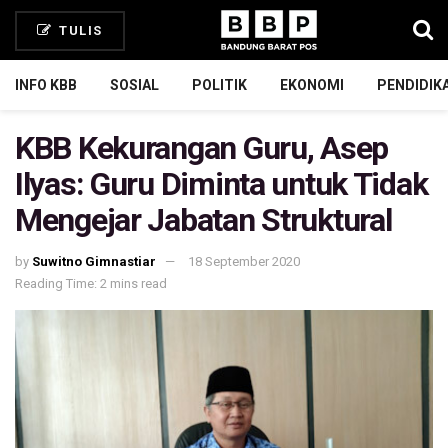
TULIS
INFO KBB
SOSIAL
POLITIK
EKONOMI
PENDIDIK
KBB Kekurangan Guru, Asep
Ilyas: Guru Diminta untuk Tidak
Mengejar Jabatan Struktural
by
Suwitno Gimnastiar
18 September 2020
Reading Time: 2 mins read