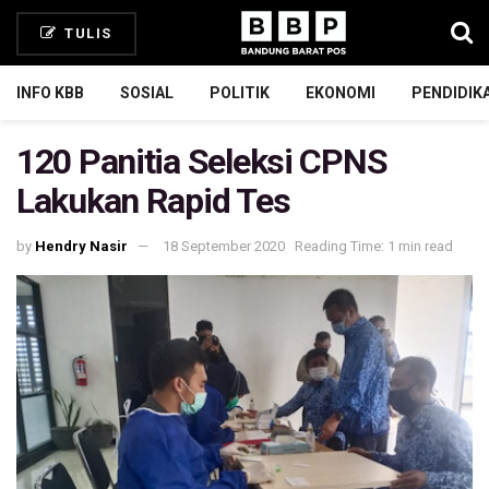
TULIS
INFO KBB
SOSIAL
POLITIK
EKONOMI
PENDIDIK
120 Panitia Seleksi CPNS
Lakukan Rapid Tes
by
Hendry Nasir
18 September 2020
Reading Time: 1 min read