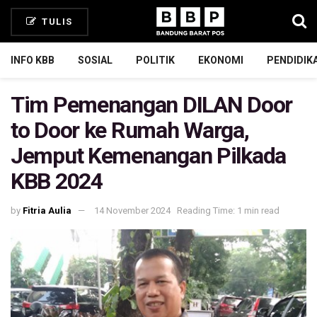
TULIS
INFO KBB
SOSIAL
POLITIK
EKONOMI
PENDIDIK
Tim Pemenangan DILAN Door
to Door ke Rumah Warga,
Jemput Kemenangan Pilkada
KBB 2024
by
Fitria Aulia
14 November 2024
Reading Time: 1 min read