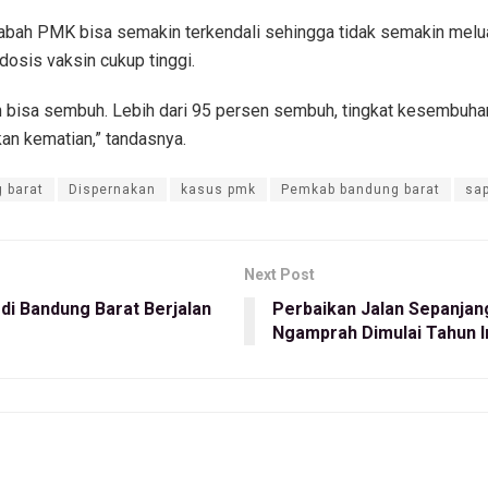
abah PMK bisa semakin terkendali sehingga tidak semakin melua
sis vaksin cukup tinggi.
an bisa sembuh. Lebih dari 95 persen sembuh, tingkat kesembuhan
an kematian,” tandasnya.
 barat
Dispernakan
kasus pmk
Pemkab bandung barat
sap
Next Post
di Bandung Barat Berjalan
Perbaikan Jalan Sepanjan
Ngamprah Dimulai Tahun I