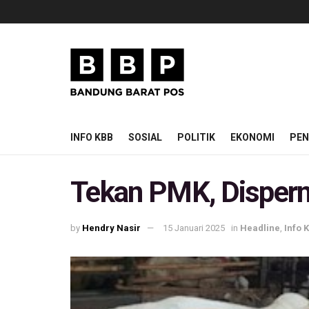
INFO KBB
SOSIAL
POLITIK
EKONOMI
PEN
Tekan PMK, Dispern
by
Hendry Nasir
15 Januari 2025
in
Headline
,
Info 