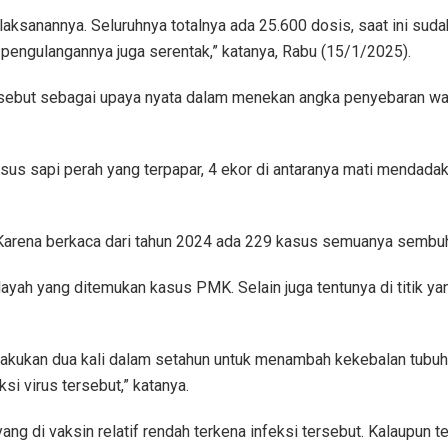
aksanannya. Seluruhnya totalnya ada 25.600 dosis, saat ini sudah
 pengulangannya juga serentak,” katanya, Rabu (15/1/2025).
rsebut sebagai upaya nyata dalam menekan angka penyebaran w
s sapi perah yang terpapar, 4 ekor di antaranya mati mendadak,
arena berkaca dari tahun 2024 ada 229 kasus semuanya sembu
ayah yang ditemukan kasus PMK. Selain juga tentunya di titik yang
dilakukan dua kali dalam setahun untuk menambah kekebalan tubu
si virus tersebut,” katanya.
yang di vaksin relatif rendah terkena infeksi tersebut. Kalaupun 