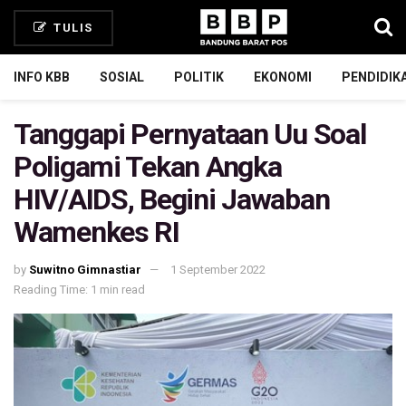
TULIS
INFO KBB
SOSIAL
POLITIK
EKONOMI
PENDIDIK
Tanggapi Pernyataan Uu Soal
Poligami Tekan Angka
HIV/AIDS, Begini Jawaban
Wamenkes RI
by
Suwitno Gimnastiar
1 September 2022
Reading Time: 1 min read