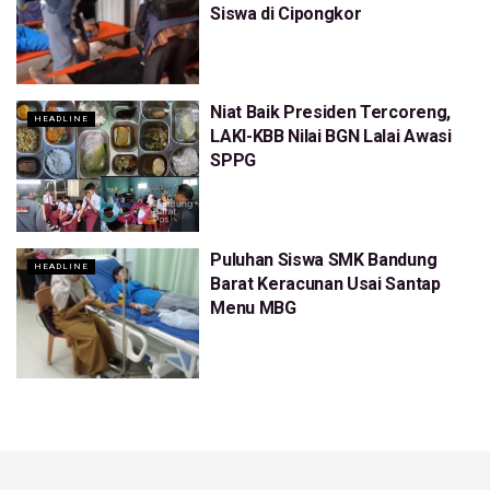
Siswa di Cipongkor
Niat Baik Presiden Tercoreng,
HEADLINE
LAKI-KBB Nilai BGN Lalai Awasi
SPPG
Puluhan Siswa SMK Bandung
HEADLINE
Barat Keracunan Usai Santap
Menu MBG