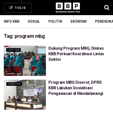
TULIS
INFO KBB
SOSIAL
POLITIK
EKONOMI
PENDIDIK
Tag:
program mbg
Dukung Program MBG, Dinkes
INFO KBB
KBB Perkuat Koordinasi Lintas
Sektor
Program MBG Disorot, DPRD
HEADLINE
KBB Lakukan Sosialisasi
Pengawasan di Mandalawangi