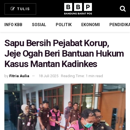
TULIS
INFO KBB
SOSIAL
POLITIK
EKONOMI
PENDIDIK
Sapu Bersih Pejabat Korup,
Jeje Ogah Beri Bantuan Hukum
Kasus Mantan Kadinkes
by
Fitria Aulia
18 Juli 2025
Reading Time: 1 min read