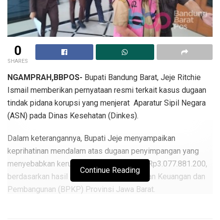
0
SHARES
NGAMPRAH,BBPOS-
Bupati Bandung Barat, Jeje Ritchie
Ismail memberikan pernyataan resmi terkait kasus dugaan
tindak pidana korupsi yang menjerat Aparatur Sipil Negara
(ASN) pada Dinas Kesehatan (Dinkes).
Dalam keterangannya, Bupati Jeje menyampaikan
keprihatinan mendalam atas dugaan penyimpangan yang
menyebabkan kerugian negara mencapai Rp3.077.881.200,
Continue Reading
berdasarkan hasil audit Badan Pengawasan Keuangan dan
Pembangunan (BPKP) Provinsi Jawa Barat.
“Kami sangat menyesalkan dan prihatin atas terjadinya