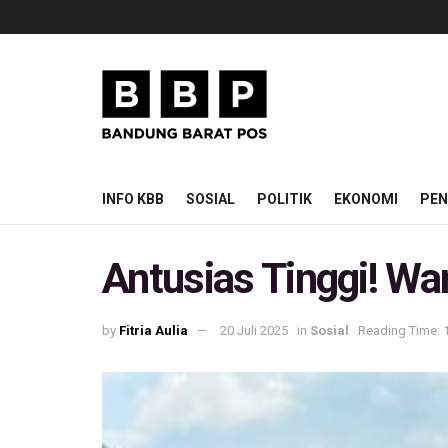
INFO KBB
SOSIAL
POLITIK
EKONOMI
PEN
Antusias Tinggi! Wa
by
Fitria Aulia
20 Juli 2025
in
Sosial
Reading Time: 