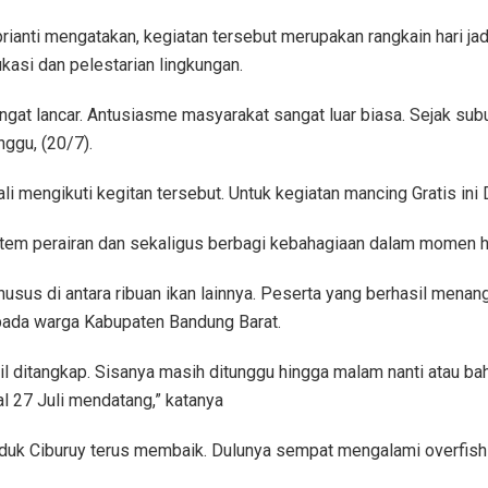
anti mengatakan, kegiatan tersebut merupakan rangkain hari jadi
asi dan pelestarian lingkungan.
n sangat lancar. Antusiasme masyarakat sangat luar biasa. Sejak 
nggu, (20/7).
li mengikuti kegitan tersebut. Untuk kegiatan mancing Gratis ini
em perairan dan sekaligus berbagi kebahagiaan dalam momen hari
khusus di antara ribuan ikan lainnya. Peserta yang berhasil men
epada warga Kabupaten Bandung Barat.
sil ditangkap. Sisanya masih ditunggu hingga malam nanti atau b
 27 Juli mendatang,” katanya
duk Ciburuy terus membaik. Dulunya sempat mengalami overfishin