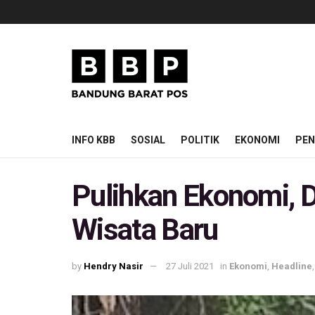
INFO KBB
SOSIAL
POLITIK
EKONOMI
PEN
Pulihkan Ekonomi, 
Wisata Baru
by
Hendry Nasir
27 Juli 2021
in
Ekonomi
,
Headline