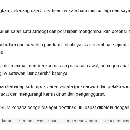
an, sekarang saja 5 destinasi wisata baru muncul lagi dan saya
kan salah satu strategi dan persiapan mengembalikan potensi 
ebelum dan sesudah pandemi, pihaknya akan membuat sejumlah p
s.
 itu, minimal memberikan sarana prasarana awal, sehingga saat 
i wisatawan luar daerah,” katanya.
aan terhadap kelompok sadar wisata (pokdarwis) dan pelaku wisa
rakat dan mengurangi kemiskinan dan pengangguran.
DM kepada pengelola agar destinasi itu dapat dikelola dengan
 barat
destinasi wisata baru
Dinas Pariwisata
Dinas Pariwi