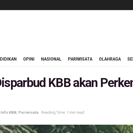
DIDIKAN
OPINI
NASIONAL
PARIWISATA
OLAHRAGA
SE
Disparbud KBB akan Perke
,
Info KBB
,
Pariwisata
Reading Time: 1 min read