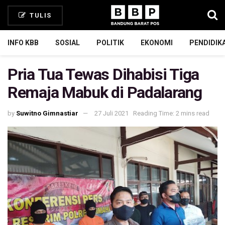
TULIS
INFO KBB
SOSIAL
POLITIK
EKONOMI
PENDIDIK
Pria Tua Tewas Dihabisi Tiga
Remaja Mabuk di Padalarang
by
Suwitno Gimnastiar
27 Juli 2021
Reading Time: 2 mins read