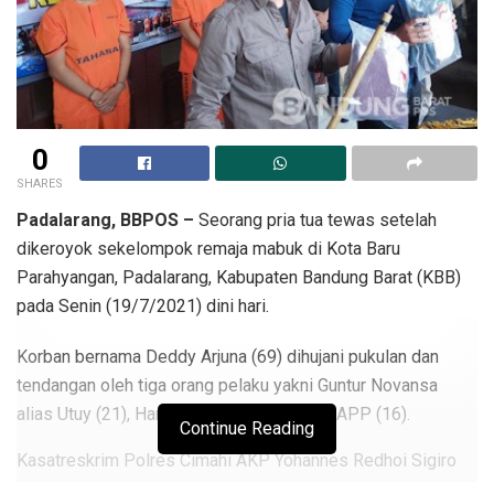
0
SHARES
Padalarang, BBPOS –
Seorang pria tua tewas setelah
dikeroyok sekelompok remaja mabuk di Kota Baru
Parahyangan, Padalarang, Kabupaten Bandung Barat (KBB)
pada Senin (19/7/2021) dini hari.
Korban bernama Deddy Arjuna (69) dihujani pukulan dan
tendangan oleh tiga orang pelaku yakni Guntur Novansa
alias Utuy (21), Haris Budiman (21), dan MAPP (16).
Continue Reading
Kasatreskrim Polres Cimahi AKP Yohannes Redhoi Sigiro
mengatakan, kasus pengeroyokan itu bermula ketika para