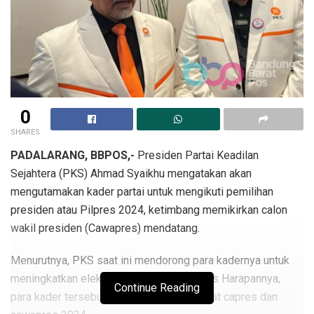
0
SHARES
PADALARANG, BBPOS,-
Presiden Partai Keadilan
Sejahtera (PKS) Ahmad Syaikhu mengatakan akan
mengutamakan kader partai untuk mengikuti pemilihan
presiden atau Pilpres 2024, ketimbang memikirkan calon
wakil presiden (Cawapres) mendatang.
Menurutnya, PKS saat ini mendorong para kadernya untuk
meningkatkan elektabilitas dan popularitas Harapannya,
Continue Reading
para kader tersebut dapat menjadi kandidat capres dan