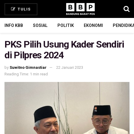
TULIS
INFO KBB
SOSIAL
POLITIK
EKONOMI
PENDIDIK
PKS Pilih Usung Kader Sendiri
di Pilpres 2024
by
Suwitno Gimnastiar
22 Januari 2023
Reading Time: 1 min read