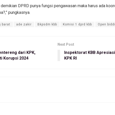
pun demikian DPRD punya fungsi pengawasan maka harus ada koo
pa?,” pungkasnya.
 barat
ade zakir
Bkpsdm kbb
Komisi 1 dprd kbb
Open bidd
Next Post
ntereng dari KPK,
Inspektorat KBB Apresias
i Korupsi 2024
KPK RI