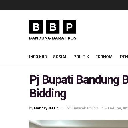
INFO KBB
SOSIAL
POLITIK
EKONOMI
PEN
Pj Bupati Bandung 
Bidding
by
Hendry Nasir
23 Desember 2024
in
Headline
,
In