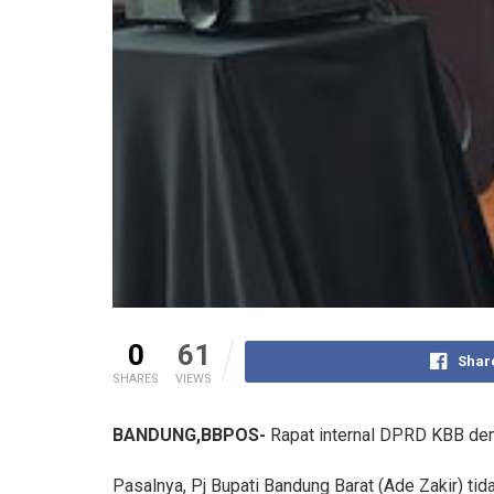
0
61
Shar
SHARES
VIEWS
BANDUNG,BBPOS-
Rapat internal DPRD KBB deng
Pasalnya, Pj Bupati Bandung Barat (Ade Zakir) 