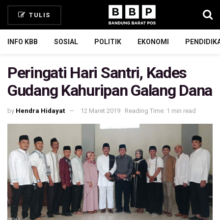
TULIS
INFO KBB
SOSIAL
POLITIK
EKONOMI
PENDIDIK
Peringati Hari Santri, Kades
Gudang Kahuripan Galang Dana
by
Hendra Hidayat
12 Maret 2019
Reading Time: 1 min read