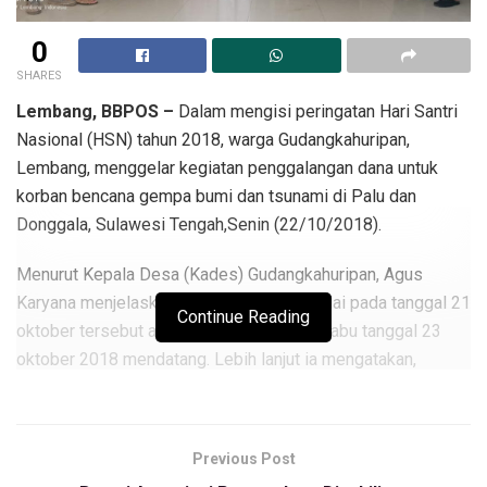
0
SHARES
Lembang, BBPOS –
Dalam mengisi peringatan Hari Santri
Nasional (HSN) tahun 2018, warga Gudangkahuripan,
Lembang, menggelar kegiatan penggalangan dana untuk
korban bencana gempa bumi dan tsunami di Palu dan
Donggala, Sulawesi Tengah,Senin (22/10/2018).
Menurut Kepala Desa (Kades) Gudangkahuripan, Agus
Karyana menjelaskan, kegiatan yang dimulai pada tanggal 21
Continue Reading
oktober tersebut akan berakhir pada hari rabu tanggal 23
oktober 2018 mendatang. Lebih lanjut ia mengatakan,
kegiatan kemanusiaan yang dilakukan bersama warganya
melibatkan seluruh stake holder mulai dari perangkat desa
sampai RT.
Previous Post