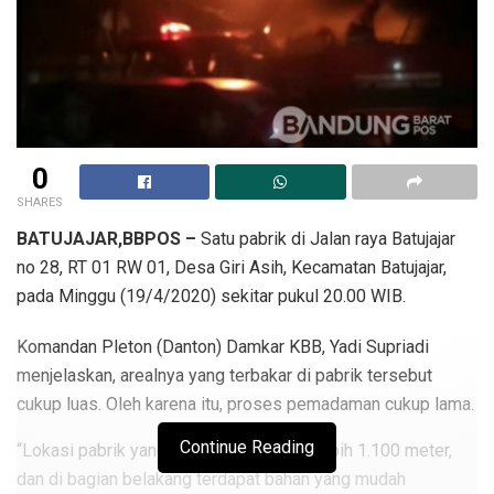
0
SHARES
BATUJAJAR,BBPOS –
Satu pabrik di Jalan raya Batujajar
no 28, RT 01 RW 01, Desa Giri Asih, Kecamatan Batujajar,
pada Minggu (19/4/2020) sekitar pukul 20.00 WIB.
Komandan Pleton (Danton) Damkar KBB, Yadi Supriadi
menjelaskan, arealnya yang terbakar di pabrik tersebut
cukup luas. Oleh karena itu, proses pemadaman cukup lama.
Continue Reading
“Lokasi pabrik yang terbakar ini kurang lebih 1.100 meter,
dan di bagian belakang terdapat bahan yang mudah