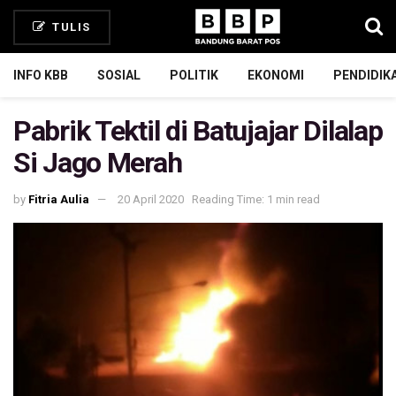
TULIS
INFO KBB
SOSIAL
POLITIK
EKONOMI
PENDIDIK
Pabrik Tektil di Batujajar Dilalap
Si Jago Merah
by
Fitria Aulia
20 April 2020
Reading Time: 1 min read