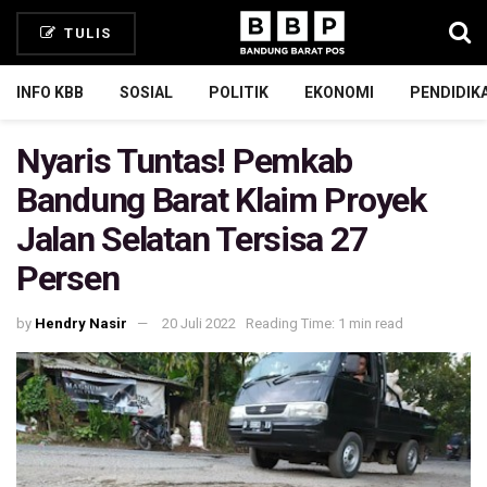
TULIS
INFO KBB
SOSIAL
POLITIK
EKONOMI
PENDIDIK
Nyaris Tuntas! Pemkab
Bandung Barat Klaim Proyek
Jalan Selatan Tersisa 27
Persen
by
Hendry Nasir
20 Juli 2022
Reading Time: 1 min read