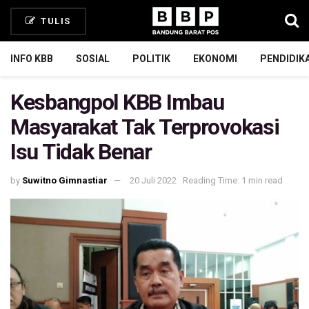
TULIS
INFO KBB
SOSIAL
POLITIK
EKONOMI
PENDIDIK
Kesbangpol KBB Imbau
Masyarakat Tak Terprovokasi
Isu Tidak Benar
by
Suwitno Gimnastiar
20 Juli 2022
Reading Time: 1 min read