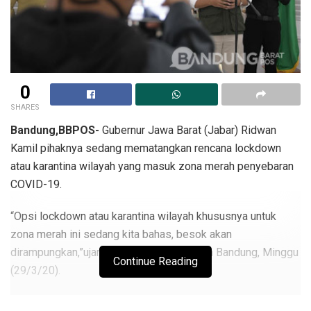
0
SHARES
Bandung,BBPOS-
Gubernur Jawa Barat (Jabar) Ridwan
Kamil pihaknya sedang mematangkan rencana lockdown
atau karantina wilayah yang masuk zona merah penyebaran
COVID-19.
“Opsi lockdown atau karantina wilayah khususnya untuk
zona merah ini sedang kita bahas, besok akan
dirampungkan,”ujar Emil di Gedung Pakuan Bandung, Minggu
Continue Reading
(29/3/20).
Meski begitu, Kang Emil tetap menyerahkan keputusan