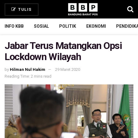
TULIS
INFO KBB
SOSIAL
POLITIK
EKONOMI
PENDIDIK
Jabar Terus Matangkan Opsi
Lockdown Wilayah
by
Hilman Nul Hakim
29 Maret 2020
Reading Time: 2 mins read