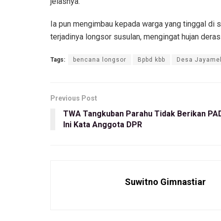
jelasnya.
Ia pun mengimbau kepada warga yang tinggal di s
terjadinya longsor susulan, mengingat hujan dera
Tags:
bencana longsor
Bpbd kbb
Desa Jayame
Previous Post
TWA Tangkuban Parahu Tidak Berikan PAD
Ini Kata Anggota DPR
Suwitno Gimnastiar