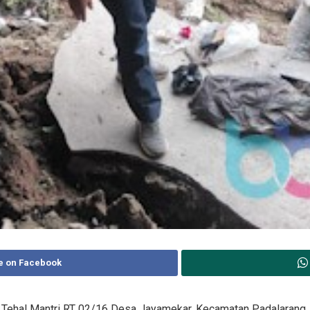
e on Facebook
Tehal Mantri RT 02/16 Desa Jayamekar, Kecamatan Padalarang, 