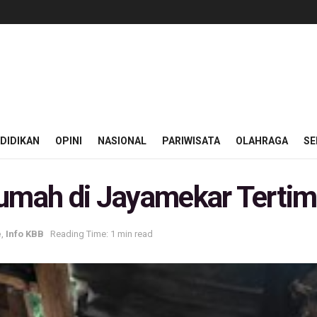
DIDIKAN
OPINI
NASIONAL
PARIWISATA
OLAHRAGA
SE
Rumah di Jayamekar Terti
e
,
Info KBB
Reading Time: 1 min read