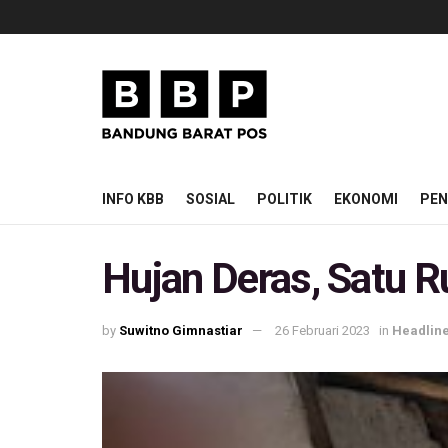
INFO KBB
SOSIAL
POLITIK
EKONOMI
PEN
Hujan Deras, Satu 
by
Suwitno Gimnastiar
26 Februari 2023
in
Headlin