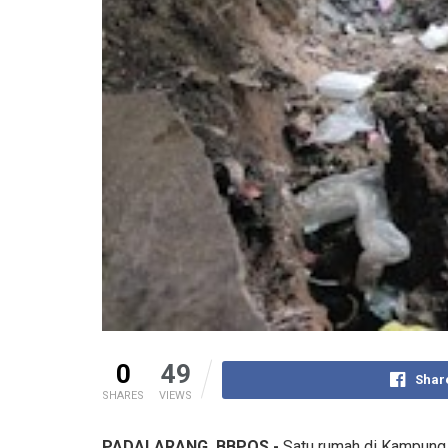
0
49
Shar
SHARES
VIEWS
PADALARANG, BBPOS,-
Satu rumah di Kampung 