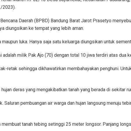
2/2023).
Bencana Daerah (BPBD) Bandung Barat Jarot Prasetyo menyebutk
ya diungsikan ke tempat yang lebih aman.
wa maupun luka. Hanya saja satu keluarga diungsikan untuk semen
 adalah milik Pak Ajo (70) dengan total 10 jiwa terdiri atas dua k
a retak-retak sehingga dikhawatirkan membahayakan penghuni. Unt
eh hujan deras yang mengakibatkan tanah yang berada di sekitar ru
uruk. Saluran pembuangan air warga dan hujan langsung menuju tebi
 membuat tanah tebing setinggi 25 meter longsor. Panjang longso