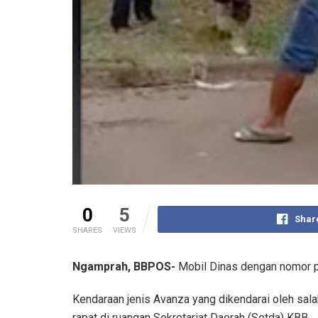
0
5
Shar
SHARES
VIEWS
Ngamprah, BBPOS-
Mobil Dinas dengan nomor p
Kendaraan jenis Avanza yang dikendarai oleh sal
rapat di ruangan Sekretariat Daerah (Setda) KBB.