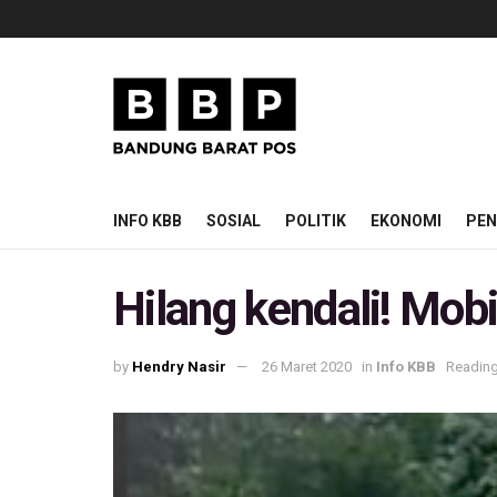
INFO KBB
SOSIAL
POLITIK
EKONOMI
PEN
Hilang kendali! Mob
by
Hendry Nasir
26 Maret 2020
in
Info KBB
Reading