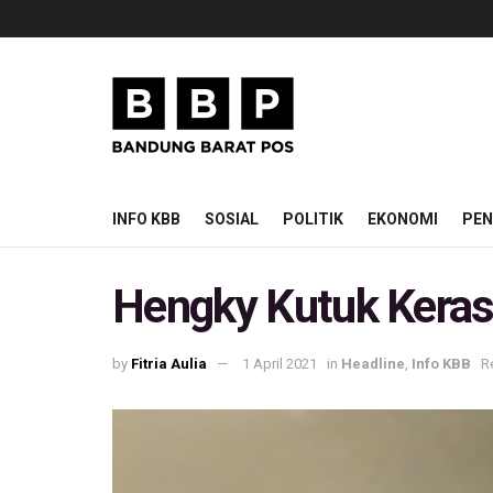
INFO KBB
SOSIAL
POLITIK
EKONOMI
PEN
Hengky Kutuk Keras
by
Fitria Aulia
1 April 2021
in
Headline
,
Info KBB
R