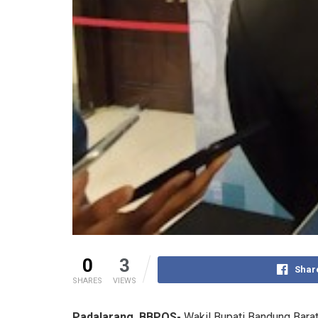
0
3
Shar
SHARES
VIEWS
Padalarang, BBPOS-
Wakil Bupati Bandung Barat