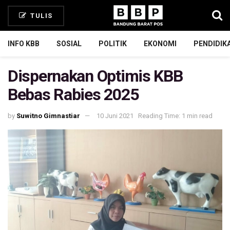
TULIS
INFO KBB
SOSIAL
POLITIK
EKONOMI
PENDIDIK
Dispernakan Optimis KBB
Bebas Rabies 2025
by
Suwitno Gimnastiar
10 Juni 2021
Reading Time: 1 min read