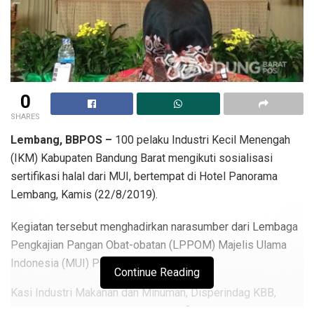
0
SHARES
Lembang, BBPOS –
100 pelaku Industri Kecil Menengah
(IKM) Kabupaten Bandung Barat mengikuti sosialisasi
sertifikasi halal dari MUI, bertempat di Hotel Panorama
Lembang, Kamis (22/8/2019).
Kegiatan tersebut menghadirkan narasumber dari Lembaga
Pengkajian Pangan Obat-obatan (LPPOM) Majelis Ulama
Indonesia (MUI) Provinsi Jawa Barat.
Continue Reading
Kasi Industri Makanan dan Minuman, Disperindag KBB,
Dadang Rusdiana mengatakan, sertifikasi yang dikeluarkan