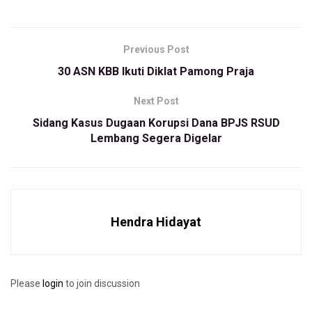
MUI dapat membantu perluasan pemasaran bagi pelaku
usaha di Bandung Barat.
Previous Post
“Selain untuk keamanan produk yang dikonsumsi
30 ASN KBB Ikuti Diklat Pamong Praja
masyarakat, juga legalitas produk IKM KBB menjadi nilai
lebih produk tersebut,”katanya pada BBPOS disela-sela
Next Post
kegiatan.
Sidang Kasus Dugaan Korupsi Dana BPJS RSUD
Lembang Segera Digelar
Ia menambahkan, dalam kegiatan sosialisasi ini para pelaku
usaha juga diberikan pemahaman dan pengetahuan terkait
produk yang dihasilkan agar memperoleh label halal dari
MUI.
Hendra Hidayat
“Para pelaku IKM ini diberikan pembekalan agar produknya
memiliki sertifikat halal dari MUI,” tambahnya.
Lebih jauh dari itu, hal ini merupakan implementasi visi misi
Please
login
to join discussion
pemerintahan Akur untuk menuju produk IKM Kabupaten