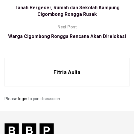
penampilannya yang kini berjenggot . Suatu hari, Diki sempat
Tanah Bergeser, Rumah dan Sekolah Kampung
disangka terlibat jaringan teroris karena penampilannya itu.
Cigombong Rongga Rusak
“Satu dusun pernah menduga saya terlibat jaringan
Next Post
terorisme, tapi saya tabayun dengan tokoh pemuda,
Warga Cigombong Rongga Rencana Akan Direlokasi
alhamdulillah selesai,” tutur pria pituin urang Wangunsari ini.
Dia beralasan,memanjangkan janggutnya itu. Selain Sunah
Rasul, Diki mengaku menjaga dirinya dari perbuatan tercela.
“Masa sih janggot panjang melakukan maksia, era atuh ku
Fitria Aulia
janggot (malu sama janggot,red),” kelekar bapak dengan
empat anak ini.
Diki mengaku, ada plus minusnya ketika memelihara janggut.
Please
login
to join discussion
Saat dirinya maju di Pemilihan Kepala Desa Wangunsari,
masyarakat lebih mengenalinya. “Oh Bah Diki nu janggotan,
masyarakat lebih mengenal saya,” katanya.
Lebih lajut, Dia mengatakan ada stigma negatif dari