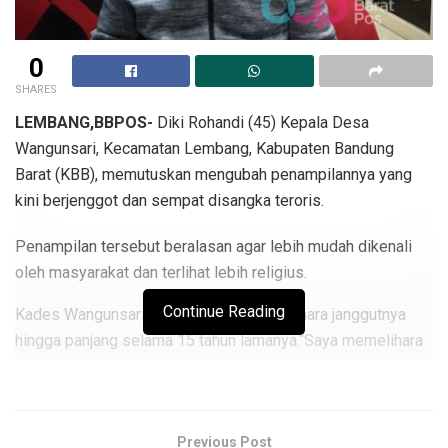
0
SHARES
LEMBANG,BBPOS-
Diki Rohandi (45) Kepala Desa
Wangunsari, Kecamatan Lembang, Kabupaten Bandung
Barat (KBB), memutuskan mengubah penampilannya yang
kini berjenggot dan sempat disangka teroris.
Penampilan tersebut beralasan agar lebih mudah dikenali
oleh masyarakat dan terlihat lebih religius.
Continue Reading
Kades Wangunsari Diki mengaku memelihara janggutnya
hingga panjang selama 15 tahun lamanya.“Saya memelihara
jenggot sejak menikah di tahun 2009,” kata Diki, Jumat 1
Maret 2024.
Ada pengalaman menarik yang dialami Diki lantaran
Previous Post