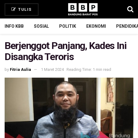
TULIS
INFO KBB
SOSIAL
POLITIK
EKONOMI
PENDIDIK
Berjenggot Panjang, Kades Ini
Disangka Teroris
by
Fitria Aulia
1 Maret 2024
Reading Time: 1 min read