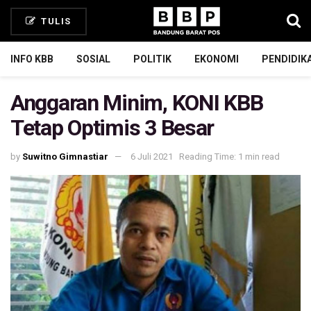
TULIS
INFO KBB
SOSIAL
POLITIK
EKONOMI
PENDIDIK
Anggaran Minim, KONI KBB
Tetap Optimis 3 Besar
by
Suwitno Gimnastiar
6 Juli 2021
Reading Time: 1 min read