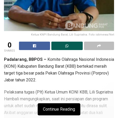
Ketua KNPI Bandung Barat, Lili Supriatna. Foto istimewa/Net
0
SHARES
Padalarang, BBPOS –
Komite Olahraga Nasional Indonesia
(KONI) Kabupaten Bandung Barat (KBB) bertekad meraih
target tiga besar pada Pekan Olahraga Provinsi (Porprov)
Jabar tahun 2022.
Pelaksana tugas (Plt) Ketua Umum KONI KBB, Lili Supriatna
Hambali mengungkapkan, saat ini persiapan dan program
untuk altet sudah mumpuni. Namun, raihan itu dirasa sulit.
Continue Reading
Akibat anggaran untuk KONI dikepras, tercatat dua kali