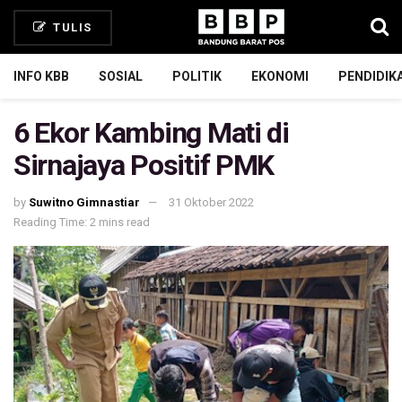
TULIS
INFO KBB
SOSIAL
POLITIK
EKONOMI
PENDIDIK
6 Ekor Kambing Mati di
Sirnajaya Positif PMK
by
Suwitno Gimnastiar
31 Oktober 2022
Reading Time: 2 mins read