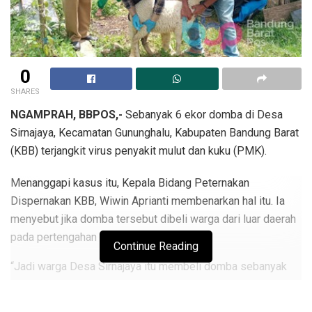
0
SHARES
NGAMPRAH, BBPOS,-
Sebanyak 6 ekor domba di Desa
Sirnajaya, Kecamatan Gununghalu, Kabupaten Bandung Barat
(KBB) terjangkit virus penyakit mulut dan kuku (PMK).
Menanggapi kasus itu, Kepala Bidang Peternakan
Dispernakan KBB, Wiwin Aprianti membenarkan hal itu. Ia
menyebut jika domba tersebut dibeli warga dari luar daerah
pada pertengahan Oktober 2022.
Continue Reading
“Jadi warga Desa Sirnajaya itu membeli domba sebanyak
150 ekor dari luar daerah, dan ternyata ada enam domba
yang mati,” kata Wiwin saat ditemui wartawan, Senin