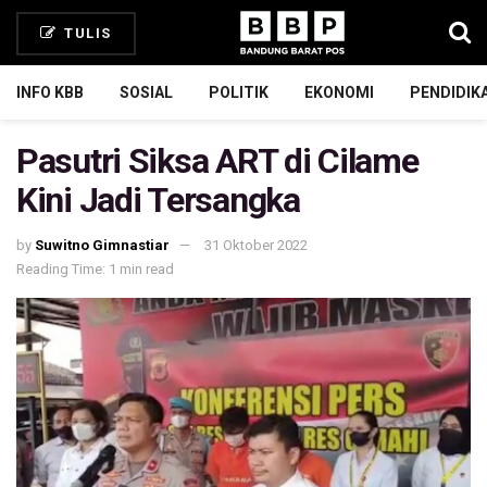
TULIS
INFO KBB
SOSIAL
POLITIK
EKONOMI
PENDIDIK
Pasutri Siksa ART di Cilame
Kini Jadi Tersangka
by
Suwitno Gimnastiar
31 Oktober 2022
Reading Time: 1 min read