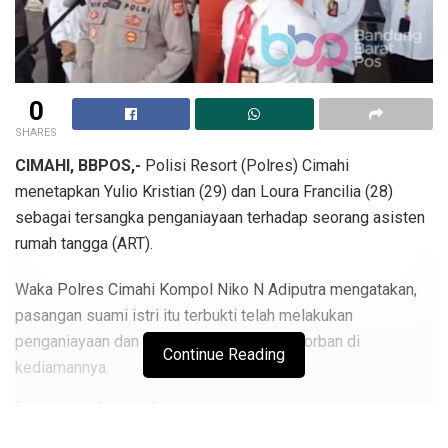
0
SHARES
CIMAHI, BBPOS,-
Polisi Resort (Polres) Cimahi
menetapkan Yulio Kristian (29) dan Loura Francilia (28)
sebagai tersangka penganiayaan terhadap seorang asisten
rumah tangga (ART).
Waka Polres Cimahi Kompol Niko N Adiputra mengatakan,
pasangan suami istri itu terbukti telah melakukan
penganiayaan dan penyekapan terhadap korban di
Continue Reading
kediamannya.
“Tersangka (terbukti) melakukan tindak pidana yang masuk
kategori merampas kemerdekaan, melakukan penyekapan