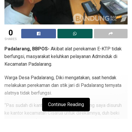
0
SHARES
Padalarang, BBPOS-
Akibat alat perekaman E-KTP tidak
berfungsi, masyarakat keluhkan pelayanan Adminduk di
Kecamatan Padalarang.
Warga Desa Padalarang, Diki mengatakan, saat hendak
melakukan perekaman dan stik jari di Padalarang ternyata
alatnya tidak berfungsi.
Continue Reading
“Pas sudah di kantor Kecamatan Padalarang saya disuruh
ke kantor kecamatan Cisarua untuk direkamnya, duh beki
jauh ka cisarua ( kenapa harus kecisarua semakin jauh ) “,
ujar Diki ditemui dilokasi, Rabu (7/10).