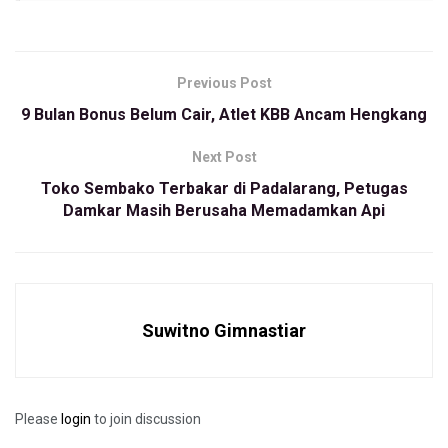
“pencairan lagi di proses dan waktu bulan itu kemarin
kesepakaran dibagi dua kan. Pertama di triwulan ke dua
yang ke dua di triwulan ke tiga,” kata Dadang saat ditemui di
Previous Post
Ngamprah, Selasa (9/7/2019).
9 Bulan Bonus Belum Cair, Atlet KBB Ancam Hengkang
Menurut dia, saat ini sudah memasuki triwulan ke dua dan
badget bonus atlet masih dalam proses.
Next Post
Toko Sembako Terbakar di Padalarang, Petugas
Dia pun mengklaim, bahwa atlet sampai saat ini tidak
Damkar Masih Berusaha Memadamkan Api
mengeluhkan dengan kesepakatan awal yang sudah dibuat.
“Itumah sudah disepakati oleh pihak Koni, pihak pengurus
atlet dan pelatih. Jadi kalo keluhan itu keluhannya dimana,”
terang dia.
Suwitno Gimnastiar
Dadang menargetkan, Juli ini beres dalam pencairan bonus
bagi atlet yang berlaga di Porda 2018 lalu. Namun, dia pun
tidak menampik bila selalu ada kendala-kendala yang
Please
login
to join discussion
terjadi. Sebab, kesepakatan ini masih dalam koridor