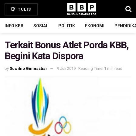
TULIS
INFO KBB
SOSIAL
POLITIK
EKONOMI
PENDIDIK
Terkait Bonus Atlet Porda KBB,
Begini Kata Dispora
by
Suwitno Gimnastiar
9 Juli 2019
Reading Time: 1 min read