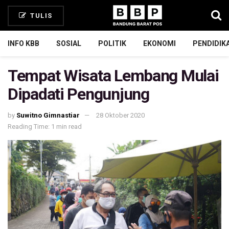
TULIS
INFO KBB
SOSIAL
POLITIK
EKONOMI
PENDIDIK
Tempat Wisata Lembang Mulai
Dipadati Pengunjung
by
Suwitno Gimnastiar
28 Oktober 2020
Reading Time: 1 min read