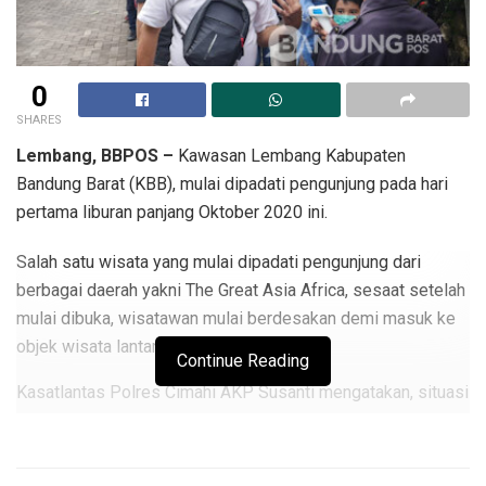
0
SHARES
Lembang, BBPOS –
Kawasan Lembang Kabupaten
Bandung Barat (KBB), mulai dipadati pengunjung pada hari
pertama liburan panjang Oktober 2020 ini.
Salah satu wisata yang mulai dipadati pengunjung dari
berbagai daerah yakni The Great Asia Africa, sesaat setelah
mulai dibuka, wisatawan mulai berdesakan demi masuk ke
objek wisata lantaran belum terlalul ramai.
Continue Reading
Kasatlantas Polres Cimahi AKP Susanti mengatakan, situasi
arus lalu lintas terpantau ramai lancar, meski begitu
penerapan protokol kesehatan di lokasi wisata menjadi
fokus utama, seperti mengecek suhu tubuh, memakai