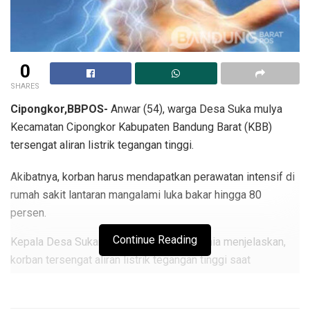
0
SHARES
Cipongkor,BBPOS-
Anwar (54), warga Desa Suka mulya
Kecamatan Cipongkor Kabupaten Bandung Barat (KBB)
tersengat aliran listrik tegangan tinggi.
Akibatnya, korban harus mendapatkan perawatan intensif di
rumah sakit lantaran mangalami luka bakar hingga 80
persen.
Continue Reading
Kepala Desa Sukamulya, Cecep Heru Kurnia menjelaskan,
korban tersengat aliran listrik tegangan tinggi saat
memperbaiki rumah saudaranya.
“kejadian terjadi sekitar pukul 10.45 WIB. Saat itu korban