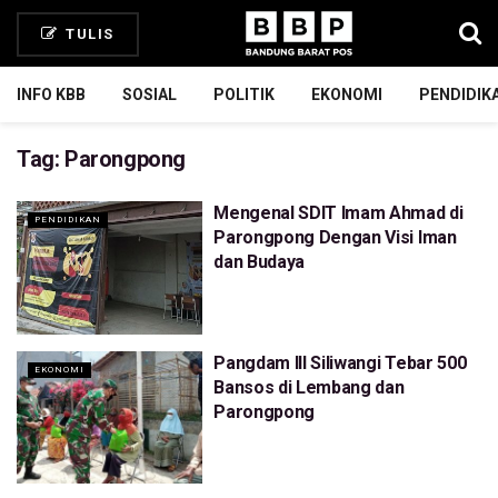
TULIS
INFO KBB
SOSIAL
POLITIK
EKONOMI
PENDIDIK
Tag:
Parongpong
Mengenal SDIT Imam Ahmad di
PENDIDIKAN
Parongpong Dengan Visi Iman
dan Budaya
Pangdam III Siliwangi Tebar 500
EKONOMI
Bansos di Lembang dan
Parongpong