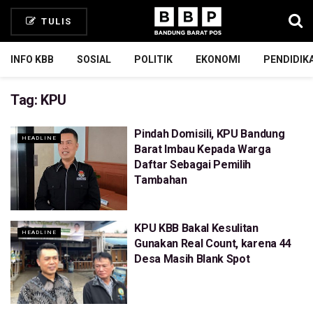
TULIS
INFO KBB
SOSIAL
POLITIK
EKONOMI
PENDIDIK
Tag:
KPU
Pindah Domisili, KPU Bandung
HEADLINE
Barat Imbau Kepada Warga
Daftar Sebagai Pemilih
Tambahan
KPU KBB Bakal Kesulitan
HEADLINE
Gunakan Real Count, karena 44
Desa Masih Blank Spot