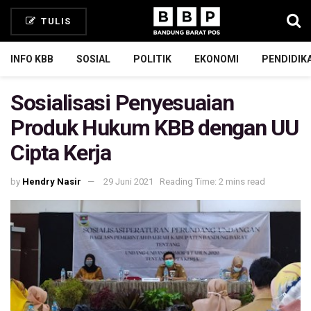
TULIS
INFO KBB
SOSIAL
POLITIK
EKONOMI
PENDIDIK
Sosialisasi Penyesuaian
Produk Hukum KBB dengan UU
Cipta Kerja
by
Hendry Nasir
29 Juni 2021
Reading Time: 2 mins read