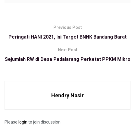
Kabag Hukum Setda KBB, Asep Sudiro mengatakan, dengan
kegiatan yang dilaksanakan ini para perangkat daerah mulai
menginventarisir produk hukum yang sudah tidak sesuai
Previous Post
dengan UU Cipta Kerja.
Peringati HANI 2021, Ini Target BNNK Bandung Barat
“Sosialisasi ini bertujuan memberikan pemahaman kepada
perangkat daerah terkait UU cipta kerja karena himbauan dari
Next Post
pusat untuk segera melakukan penyesuaian terutama
Sejumlah RW di Desa Padalarang Perketat PPKM Mikro
produk hukum terkait perizinan,” katanya pada BBPOS,
Selasa (15/6).
Sementara itu, Pelaksana Tugas (Plt) Bupati Bandung Barat,
Hengky Kurniawan mengatakan, pada dasarnya sebelas
Hendry Nasir
kluster dalam Undang-undang Cipta Kerja bertujuan untuk
melakukan reformasi struktural dan mempercepat
transformasi ekonomi.
Please
login
to join discussion
“Dalam UU Cipta Kerja tercantum terkait urusan