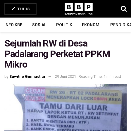
TULIS
INFO KBB
SOSIAL
POLITIK
EKONOMI
PENDIDIK
Sejumlah RW di Desa
Padalarang Perketat PPKM
Mikro
by
Suwitno Gimnastiar
29 Juni 2021
Reading Time: 1 min read