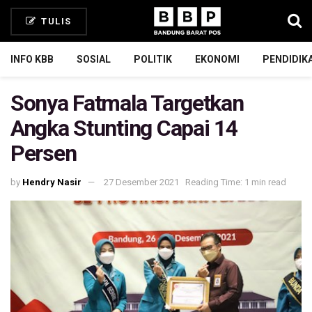
TULIS
INFO KBB
SOSIAL
POLITIK
EKONOMI
PENDIDIK
Sonya Fatmala Targetkan
Angka Stunting Capai 14
Persen
by
Hendry Nasir
27 Desember 2021
Reading Time: 1 min read