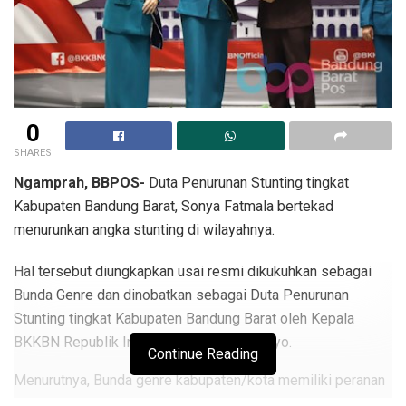
0
SHARES
Ngamprah, BBPOS-
Duta Penurunan Stunting tingkat
Kabupaten Bandung Barat, Sonya Fatmala bertekad
menurunkan angka stunting di wilayahnya.
Hal tersebut diungkapkan usai resmi dikukuhkan sebagai
Bunda Genre dan dinobatkan sebagai Duta Penurunan
Stunting tingkat Kabupaten Bandung Barat oleh Kepala
BKKBN Republik Indonesia, Hasto Wardoyo.
Continue Reading
Menurutnya, Bunda genre kabupaten/kota memiliki peranan
penting dalam pendewasaan usia perkawinan. Sehingga