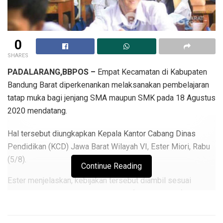
0
SHARES
PADALARANG,BBPOS –
Empat Kecamatan di Kabupaten
Bandung Barat diperkenankan melaksanakan pembelajaran
tatap muka bagi jenjang SMA maupun SMK pada 18 Agustus
2020 mendatang.
Hal tersebut diungkapkan Kepala Kantor Cabang Dinas
Pendidikan (KCD) Jawa Barat Wilayah VI, Ester Miori, Rabu
(5/8).
Continue Reading
Ester menjelaskan, kebijakan tersebut diambil sesuai
dengan arahan gubernur Jawa Barat (Ridwan Kamil) terkait
pelaksanaan pembelajaran di masa pandemi COVID-19.