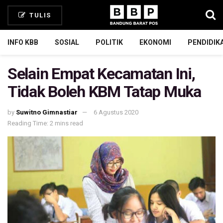
TULIS
INFO KBB
SOSIAL
POLITIK
EKONOMI
PENDIDIK
Selain Empat Kecamatan Ini,
Tidak Boleh KBM Tatap Muka
by
Suwitno Gimnastiar
6 Agustus 2020
Reading Time: 2 mins read