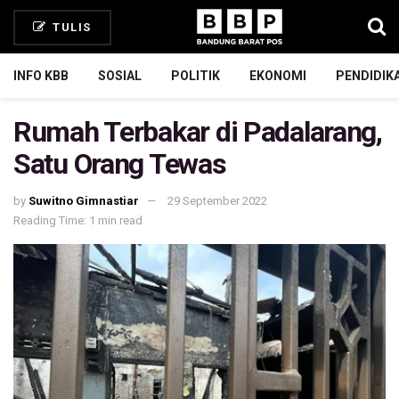
TULIS
INFO KBB
SOSIAL
POLITIK
EKONOMI
PENDIDIK
Rumah Terbakar di Padalarang,
Satu Orang Tewas
by
Suwitno Gimnastiar
29 September 2022
Reading Time: 1 min read