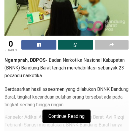
0
SHARES
Ngamprah, BBPOS-
Badan Narkotika Nasional Kabupaten
(BNNK) Bandung Barat tengah merehabilitasi sebanyak 23
pecandu narkotika.
Berdasarkan hasil assesmen yang dilakukan BNNK Bandung
Barat, tingkat kecanduan puluhan orang tersebut ada pada
tingkat sedang hingga ringan.
Continue Reading
Konselor Adiksi Ahli Muda BNNK Bandung Barat, Avi Rizqi
Febrianti Sanusi mengatakan, BNNK Bandung Barat hanya
melayani tingkat kecanduan ringan dan sedang saja.