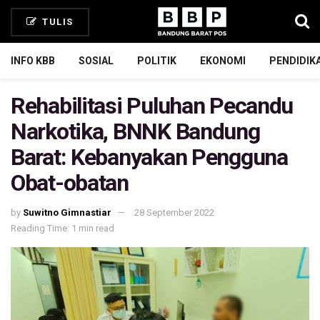
TULIS
INFO KBB
SOSIAL
POLITIK
EKONOMI
PENDIDIK
Rehabilitasi Puluhan Pecandu
Narkotika, BNNK Bandung
Barat: Kebanyakan Pengguna
Obat-obatan
by
Suwitno Gimnastiar
28 September 2022
Reading Time: 1 min read