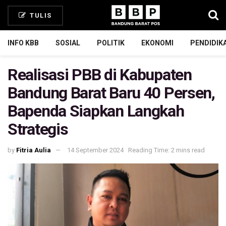
TULIS
INFO KBB
SOSIAL
POLITIK
EKONOMI
PENDIDIK
Realisasi PBB di Kabupaten
Bandung Barat Baru 40 Persen,
Bapenda Siapkan Langkah
Strategis
by
Fitria Aulia
14 September 2024
Reading Time: 2 mins read