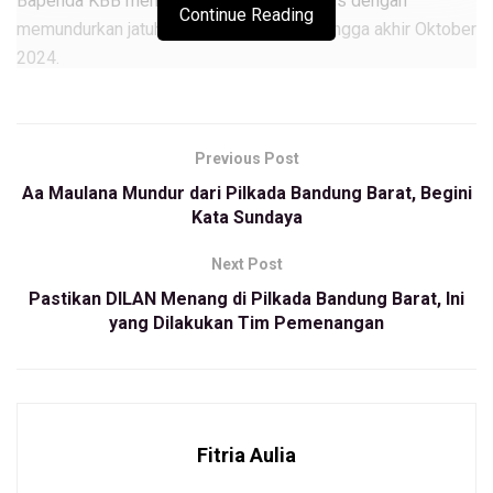
Bapenda KBB mengambil langkah strategis dengan
Continue Reading
memundurkan jatuh tempo pembayaran hingga akhir Oktober
2024.
Sekretaris Bapenda KBB, Aang Nugraha mengatakan,
pihaknya mengambil langkah tersebut lantaran progres
Previous Post
penerimaan PBB yang masih jauh dari target.
Aa Maulana Mundur dari Pilkada Bandung Barat, Begini
“Realisasi penerimaan PBB baru mencapai 40% per tanggal
Kata Sundaya
12 September. Oleh karena itu, kami memutuskan untuk
memundurkan jatuh tempo hingga Oktober 2024,” katanya.
Next Post
Pastikan DILAN Menang di Pilkada Bandung Barat, Ini
Ia menyebut, upaya yang dilakukan oleh Bapenda KBB
yang Dilakukan Tim Pemenangan
dalam menggenjot realisasi PBB di wilayahnya ini dapat
meningkat signifikan hingga akhir Oktober 2024 mendatang.
Dengan begitu, target bisa mencapai 75% dari total target
100% yang setara dengan Rp120 miliar.
Fitria Aulia
“Hingga 12 September, realisasi sudah mencapai 86,52%