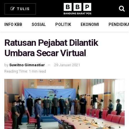
TULIS
INFO KBB
SOSIAL
POLITIK
EKONOMI
PENDIDIK
Ratusan Pejabat Dilantik
Umbara Secar Virtual
by
Suwitno Gimnastiar
29 Januari 2021
Reading Time: 1 min read