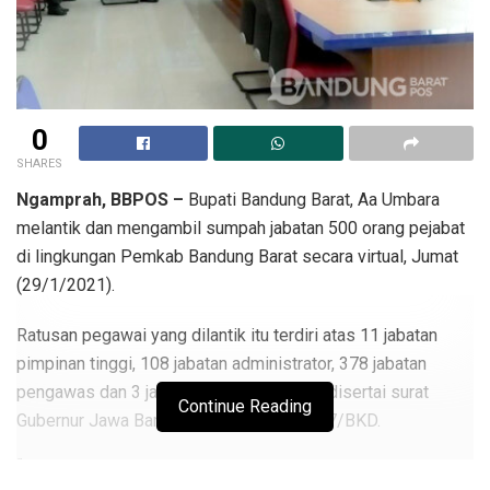
0
SHARES
Ngamprah, BBPOS –
Bupati Bandung Barat, Aa Umbara
melantik dan mengambil sumpah jabatan 500 orang pejabat
di lingkungan Pemkab Bandung Barat secara virtual, Jumat
(29/1/2021).
Ratusan pegawai yang dilantik itu terdiri atas 11 jabatan
pimpinan tinggi, 108 jabatan administrator, 378 jabatan
pengawas dan 3 jabatan fungsional yang disertai surat
Continue Reading
Gubernur Jawa Barat Nomor 4891/KPG.07/BKD.
“Pelantikan tersebut sebagai bentuk implementasi