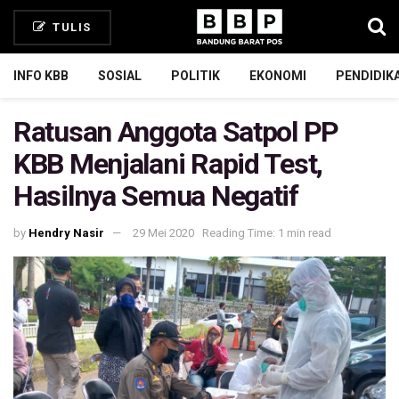
TULIS
INFO KBB
SOSIAL
POLITIK
EKONOMI
PENDIDIK
Ratusan Anggota Satpol PP
KBB Menjalani Rapid Test,
Hasilnya Semua Negatif
by
Hendry Nasir
29 Mei 2020
Reading Time: 1 min read