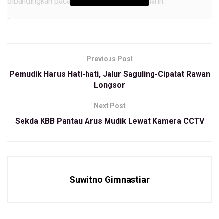
dibandingkan pada Rabu (18/4/2023) kemarin.
“kemungkinan puncaknya terjadi malam ini sampai besok,”
kata AKBP Aldy, saat ditemui oleh wartawan, Rabu
(19/4/23).
Previous Post
Karena itu, anggota Polres cimahi akan terus berjaga di
Pemudik Harus Hati-hati, Jalur Saguling-Cipatat Rawan
Simpang Pos Padalarang untuk memantau perkembangan
Longsor
volume arus mudik.
Next Post
Menurutnya, sejak pukul 00.01 WIB hingga 17.59 WIB, ada
Sekda KBB Pantau Arus Mudik Lewat Kamera CCTV
25.810 kendaraan melintas dari arah Bandung menuju
Padalarang 25.810. Sebaliknya, kendaraan dari Padalarang
menuju Bandung 19.528 unit.
“Kita melihat tadi sore sekitar pukul 15.00 WIB ini terjadi
Suwitno Gimnastiar
kepadatan arus, baik itu yang mengarah ke Bandung atau
pun mengarah ke Cianjur. Memang sudah ada pemadatan
arus khususnya roda dua, dimana kita melihat bahwasanya