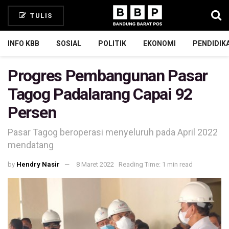
TULIS
INFO KBB
SOSIAL
POLITIK
EKONOMI
PENDIDIK
Progres Pembangunan Pasar
Tagog Padalarang Capai 92
Persen
Pasar Tagog beroperasi menyeluruh pada April 2022
mendatang
by
Hendry Nasir
8 Maret 2022
Reading Time: 1 min read