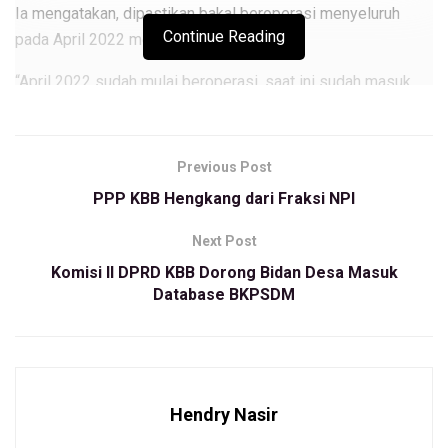
Ia mengatakan, dipastikan bakal beroperasi menyeluruh
Continue Reading
pada April 2022 mendatang.
“April 2022 sudah mulai beroperasi, saat ini sudah masuk
tahap finishing,” katanya.
Ia menambahkan, rencananya para pedagang nantinya akan
Previous Post
pindah dari Tempat Berjualan Pedagang Sementara (TBPS)
PPP KBB Hengkang dari Fraksi NPI
Curug Agung secara bertahap.
Next Post
“Nanti ada jadwalnya, paling tidak para pedagang mulai
pindah diperkirakan pada pertengahan Maret 2022 ini,”
Komisi II DPRD KBB Dorong Bidan Desa Masuk
Database BKPSDM
katanya.
Sementara itu sebelumnya, Pelaksana Tugas (Plt) Bupati
Bandung Barat, Hengky Kurniawan mengatakan, pihaknya
berharap para pedagang mulai berjualan saat bulan
Hendry Nasir
ramadhan 2022.