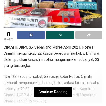
0
SHARES
CIMAHI, BBPOS,-
Sepanjang Maret-April 2023, Polres
Cimahi mengungkap 22 kasus peredaran narkoba. Di mana
dalam puluhan kasus ini polisi mengamankan sebanyak 23
orang tersangka.
“Dari 22 kasus tersebut, Satresnarkoba Polres Cimahi
berhasil mengamankan barang bukti, antara lain sabu-sabu
sebanyak 79,62 gram seharga Rp 80 juta,” ujar Kapolres
Continue Reading
Cimahi, AKBP Aldi Subartono saat ekspose di Mapolres
Cimahi, Rabu (12/4/2023).