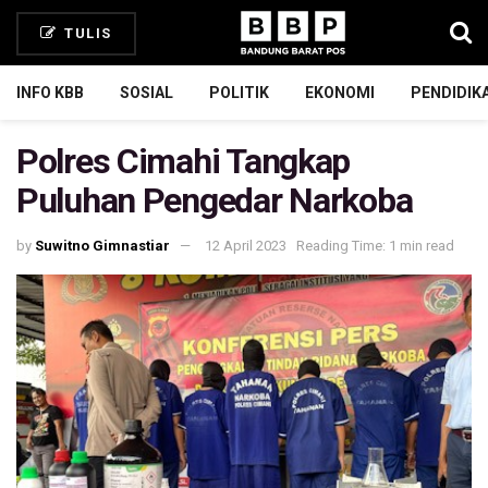
TULIS
INFO KBB
SOSIAL
POLITIK
EKONOMI
PENDIDIK
Polres Cimahi Tangkap
Puluhan Pengedar Narkoba
by
Suwitno Gimnastiar
12 April 2023
Reading Time: 1 min read